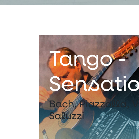
Tango ­
Sensati
Bach, Piazzolla, V
Saluzzi