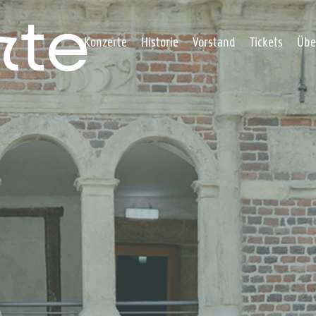
rte
Navigation überspringen
Konzerte
Historie
Vorstand
Tickets
Übe