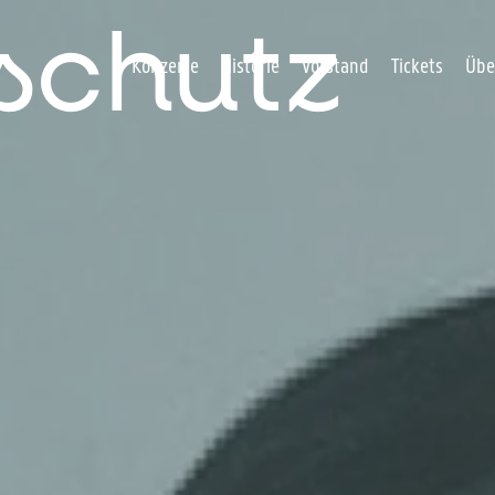
schutz
Navigation überspringen
Konzerte
Historie
Vorstand
Tickets
Übe